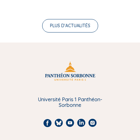
PLUS D'ACTUALITÉS
Université Paris 1 Panthéon-
Sorbonne
F
B
Y
L
I
a
l
o
i
n