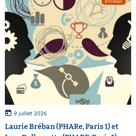
Entretien
i
p
a
l
9 juillet 2026
Laurie Bréban (PHARe, Paris 1) et