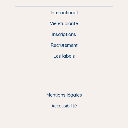
i
e
International
d
Vie étudiante
d
Inscriptions
e
Recrutement
p
Les labels
a
g
e
F
Mentions légales
R
Accessibilité