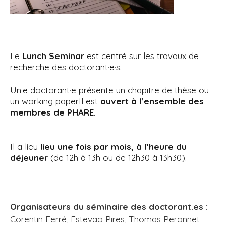
i
p
a
l
Le
Lunch Seminar
est centré sur les travaux de
recherche des doctorant·e·s.
Un·e doctorant·e présente un chapitre de thèse ou
un working paperIl est
ouvert à l’ensemble des
membres de PHARE
.
Il a lieu
lieu une fois par mois, à l’heure du
déjeuner
(de 12h à 13h ou de 12h30 à 13h30).
Organisateurs du séminaire des doctorant.es :
Corentin Ferré, Estevao Pires, Thomas Peronnet